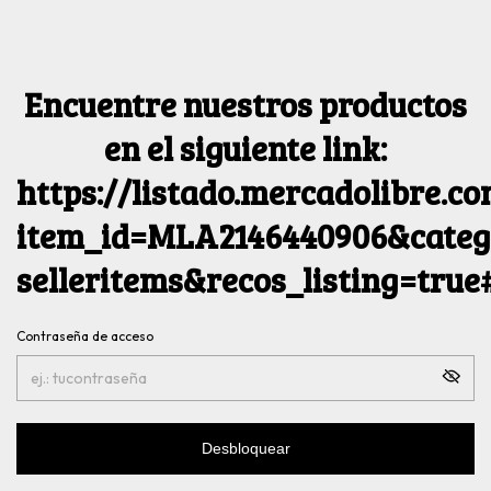
Encuentre nuestros productos
en el siguiente link:
https://listado.mercadolibre.c
item_id=MLA2146440906&catego
selleritems&recos_listing=tru
Contraseña de acceso
Desbloquear