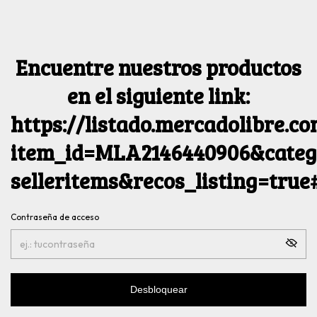
Encuentre nuestros productos
en el siguiente link:
https://listado.mercadolibre.c
item_id=MLA2146440906&catego
selleritems&recos_listing=tru
Contraseña de acceso
Desbloquear