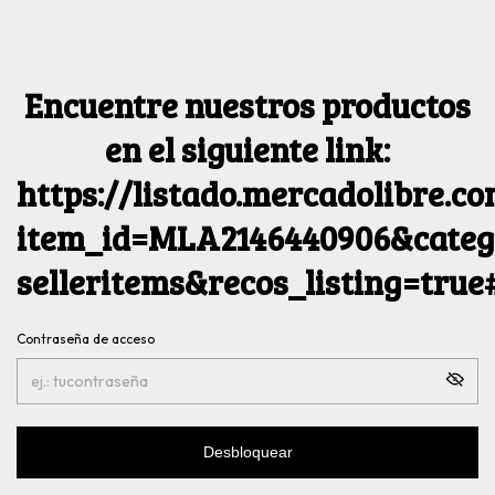
Encuentre nuestros productos
en el siguiente link:
https://listado.mercadolibre.c
item_id=MLA2146440906&catego
selleritems&recos_listing=tru
Contraseña de acceso
Desbloquear